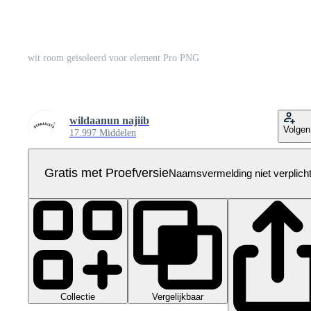
wit room geïsoleerd voor element Pro PNG
wildaanun najiib
Volgen
17.997 Middelen
Gratis met Proefversie
Naamsvermelding niet verplich
Collectie
Vergelijkbaar