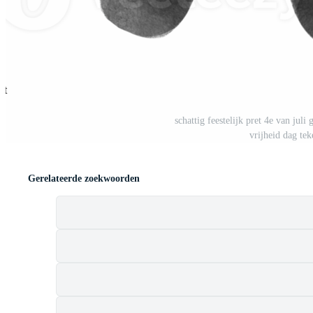
st
schattig feestelijk pret 4e van ju
vrijheid dag te
Gerelateerde zoekwoorden