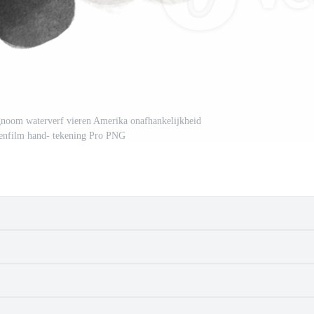
li gnoom waterverf vieren Amerika onafhankelijkheid
kenfilm hand- tekening Pro PNG