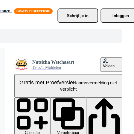
lannen
Schrijf je
 in
Inloggen
Natsicha Wetchasart
Volgen
19.571 Middelen
Gratis met Proefversie
Naamsvermelding niet
verplicht
Collectie
Vergelijkbaar