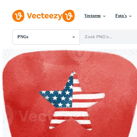
Vectoren
Foto's
PNGs
Alle Afbeeldingen
Foto's
PNGs
PSDs
SVGs
Sjablonen
Vectoren
Videos
Motion graphics
Redactionele Afbeeldingen
Redactionele Evenementen