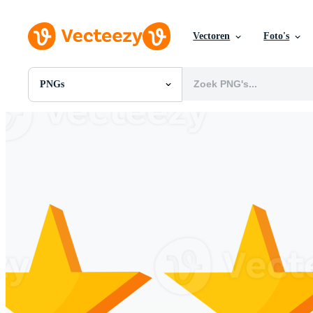
Vectoren
Foto's
PNGs
Alle Afbeeldingen
Foto's
PNGs
PSDs
SVGs
Sjablonen
Vectoren
Videos
Motion graphics
Redactionele Afbeeldingen
Redactionele Evenementen