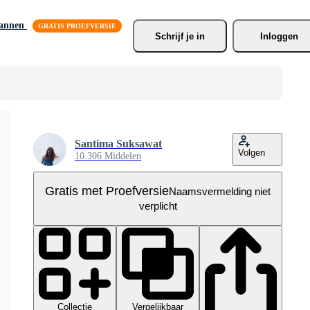
lannen
Schrijf je
 in
Inloggen
Santima Suksawat
Volgen
10.306 Middelen
Gratis met Proefversie
Naamsvermelding niet
verplicht
Collectie
Vergelijkbaar