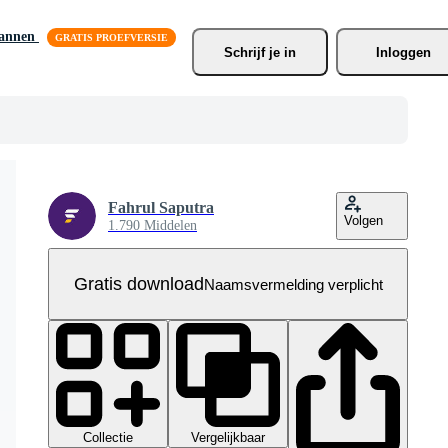
lannen
Schrijf je
 in
Inloggen
Fahrul Saputra
Volgen
1.790 Middelen
Gratis download
Naamsvermelding verplicht
Collectie
Vergelijkbaar