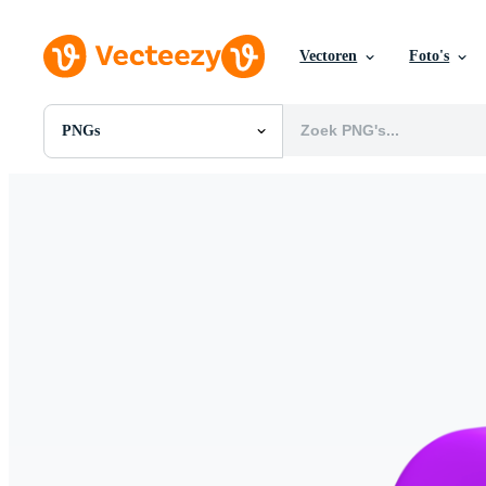
Vectoren
Foto's
PNGs
Alle Afbeeldingen
Foto's
PNGs
PSDs
SVGs
Sjablonen
Vectoren
Videos
Motion graphics
Redactionele Afbeeldingen
Redactionele Evenementen