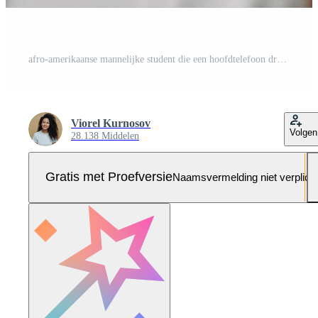
afro-amerikaanse mannelijke student die een hoofdtelefoon draagt, leert online taal op laptop. afstandsonderwijs Pro Foto
Viorel Kurnosov
Volgen
28.138 Middelen
Gratis met Proefversie
Naamsvermelding niet verplich