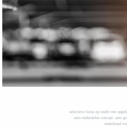
selectieve focus op onder een opgeh
auto-onderdelen concept. auto ge
onderhoud voo