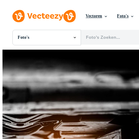
Vectoren
Foto's
Foto's
Alle Afbeeldingen
Foto's
PNGs
PSDs
SVGs
Sjablonen
Vectoren
Videos
Motion graphics
Redactionele Afbeeldingen
Redactionele Evenementen