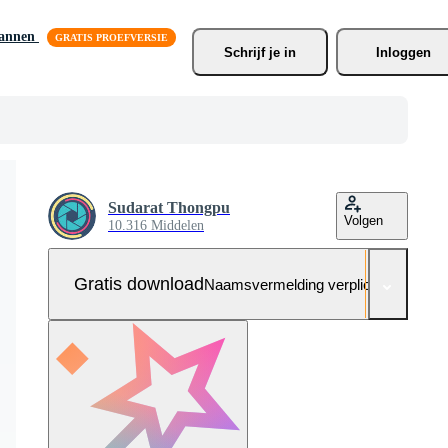
lannen
Schrijf je
 in
Inloggen
Sudarat Thongpu
Volgen
10.316 Middelen
Gratis download
Naamsvermelding verplicht