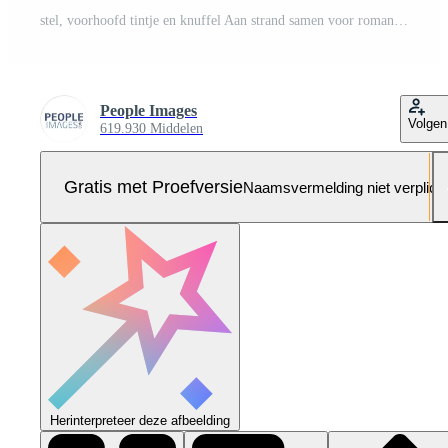
stel, voorhoofd tintje en knuffel Aan strand samen voor romantisch zonsondergang, bonding in natuur en liefde. Vrolijk, Mens en vrouw omhelzing Aan oceaan kant voor vakantie, avontuur en zomer reizen of vakantie Pro Foto
People Images
Volgen
619.930 Middelen
Gratis met Proefversie
Naamsvermelding niet verplich
Herinterpreteer deze afbeelding