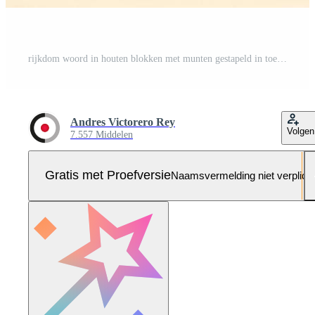
rijkdom woord in houten blokken met munten gestapeld in toenemende stapels. rijkdom verhogend concept. kopieer ruimte Pro Foto
Andres Victorero Rey
Volgen
7.557 Middelen
Gratis met Proefversie
Naamsvermelding niet verplich