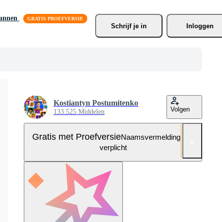
lannen
Schrijf je
 in
Inloggen
Kostiantyn Postumitenko
Volgen
133.525 Middelen
Gratis met Proefversie
Naamsvermelding niet
verplicht