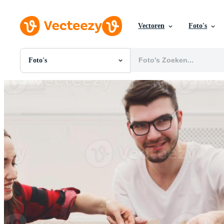
Vectoren
Foto's
Foto's
Alle Afbeeldingen
Foto's
PNGs
PSDs
SVGs
Sjablonen
Vectoren
Videos
Motion graphics
Redactionele Afbeeldingen
Redactionele Evenementen