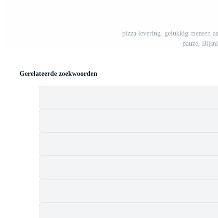
pizza levering. gelukkig mensen a
pauze, Bijsn
Gerelateerde zoekwoorden