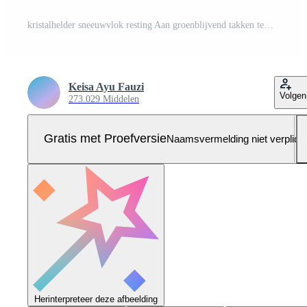
kristalhelder sneeuwvlok resting Aan groenblijvend takken temidden van een besneeuwd landschap met zacht vallend sneeuw Pro Foto
Keisa Ayu Fauzi
Volgen
273.029 Middelen
Gratis met Proefversie
Naamsvermelding niet verplich
Herinterpreteer deze afbeelding