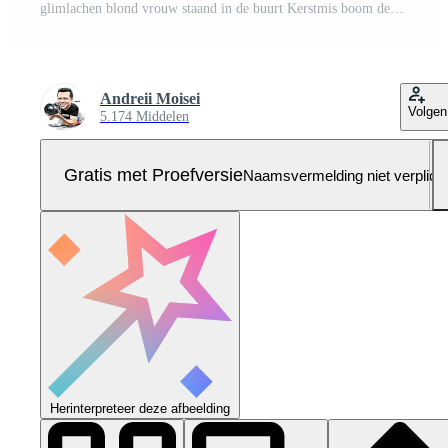
glimlachen blond vrouw staand in de buurt Kerstmis boom decoraties buitenshuis Pro Foto
Andreii Moisei
Volgen
5.174 Middelen
Gratis met Proefversie
Naamsvermelding niet verplich
Herinterpreteer deze afbeelding