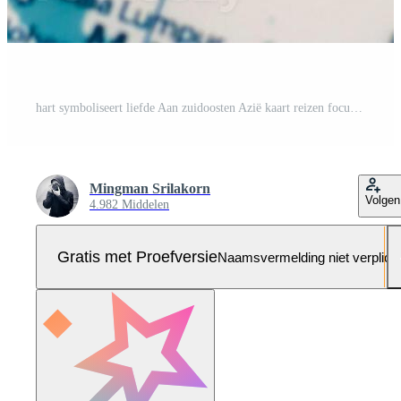
hart symboliseert liefde Aan zuidoosten Azië kaart reizen focus levendig kleuren detailopname visie Pro Foto
Mingman Srilakorn
Volgen
4.982 Middelen
Gratis met Proefversie
Naamsvermelding niet verplich