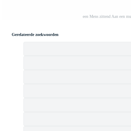
een Mens zittend Aan een mu
Gerelateerde zoekwoorden