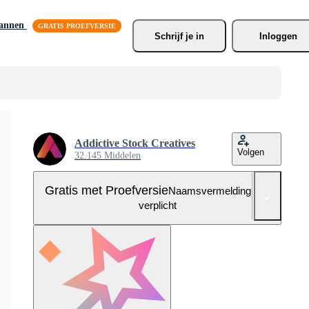
lannen
Schrijf je
 in
Inloggen
Addictive Stock Creatives
Volgen
32.145 Middelen
Gratis met Proefversie
Naamsvermelding niet
verplicht