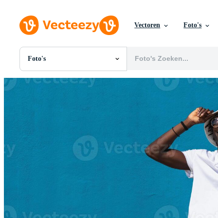
Vectoren
Foto's
Foto's
Alle Afbeeldingen
Foto's
PNGs
PSDs
SVGs
Sjablonen
Vectoren
Videos
Motion graphics
Redactionele Afbeeldingen
Redactionele Evenementen