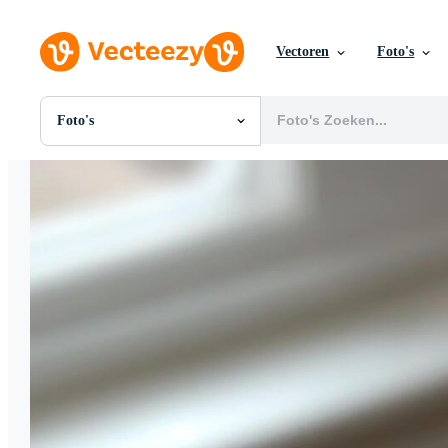
Vectoren
Foto's
Foto's
Alle Afbeeldingen
Foto's
PNGs
PSDs
SVGs
Sjablonen
Vectoren
Videos
Motion graphics
Redactionele Afbeeldingen
Redactionele Evenementen