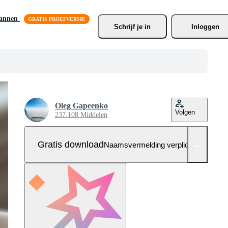
lannen
Schrijf je
 in
Inloggen
Oleg Gapeenko
Volgen
237.108 Middelen
Gratis download
Naamsvermelding verplicht