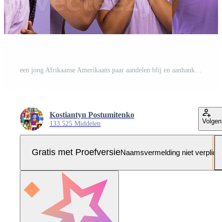
een jong Afrikaanse Amerikaans paar aandelen blij en aanhankelijk momenten, presentatie van hun liefde en verbinding. elk uitdrukking highlights hun binding Aan een speciaal dag gevulde met romantiek. Pro Foto
Kostiantyn Postumitenko
Volgen
133.525 Middelen
Gratis met Proefversie
Naamsvermelding niet verplich