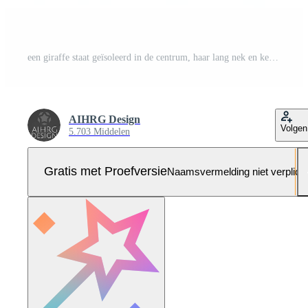
een giraffe staat geïsoleerd in de centrum, haar lang nek en kenmerkend jas patronen duidelijk zichtbaar. de schepsel straalt uit een zin van kalmte in deze minimalistische instelling. Pro Foto
AIHRG Design
Volgen
5.703 Middelen
Gratis met Proefversie
Naamsvermelding niet verplich