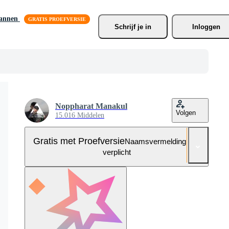
lannen
Schrijf je
 in
Inloggen
Noppharat Manakul
Volgen
15.016 Middelen
Gratis met Proefversie
Naamsvermelding niet
verplicht