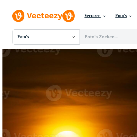
Vectoren
Foto's
Foto's
Alle Afbeeldingen
Foto's
PNGs
PSDs
SVGs
Sjablonen
Vectoren
Videos
Motion graphics
Redactionele Afbeeldingen
Redactionele Evenementen