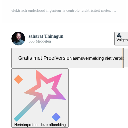
elektrisch onderhoud ingenieur is controle .elektriciteit meter, hoofd distributie bord en schrijven naar beneden waarde van elektriciteit Aan een klembord Pro Foto
saharat Thinagun
Volgen
363 Middelen
Gratis met Proefversie
Naamsvermelding niet verplich
Herinterpreteer deze afbeelding