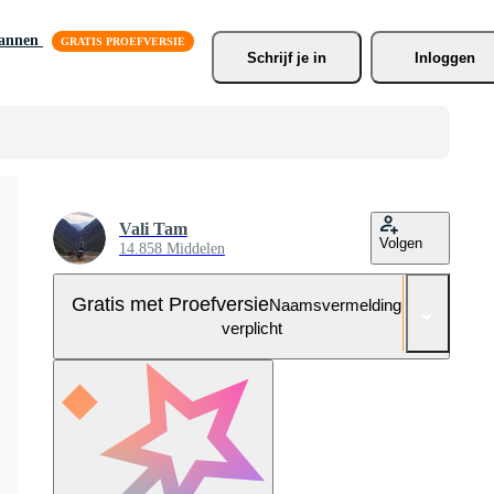
lannen
Schrijf je
 in
Inloggen
Vali Tam
Volgen
14.858 Middelen
Gratis met Proefversie
Naamsvermelding niet
verplicht