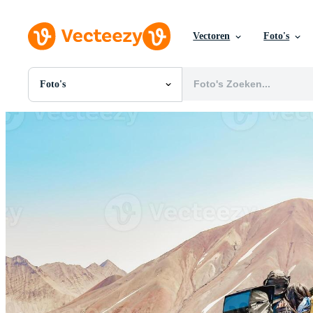
Vectoren
Foto's
Foto's
Alle Afbeeldingen
Foto's
PNGs
PSDs
SVGs
Sjablonen
Vectoren
Videos
Motion graphics
Redactionele Afbeeldingen
Redactionele Evenementen