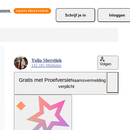
lannen
Schrijf je
 in
Inloggen
Yulia Sherstiuk
Volgen
142.185 Middelen
Gratis met Proefversie
Naamsvermelding niet
verplicht