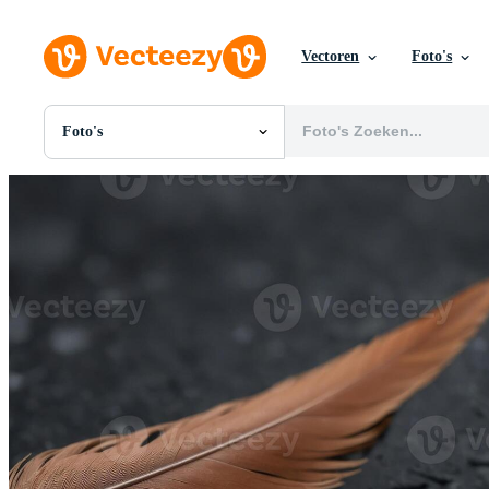
Vectoren
Foto's
Foto's
Alle Afbeeldingen
Foto's
PNGs
PSDs
SVGs
Sjablonen
Vectoren
Videos
Motion graphics
Redactionele Afbeeldingen
Redactionele Evenementen