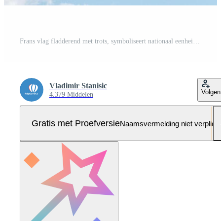
Frans vlag fladderend met trots, symboliseert nationaal eenheid en erfenis. de vlag blauw, wit, en rood strepen staan voor Frankrijk rijk geschiedenis en cultureel identiteit Pro Foto
Vladimir Stanisic
Volgen
4.379 Middelen
Gratis met Proefversie
Naamsvermelding niet verplich