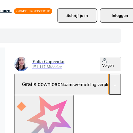
lannen
Schrijf je
 in
Inloggen
Yulia Gapeenko
Volgen
151.117 Middelen
Gratis download
Naamsvermelding verplicht