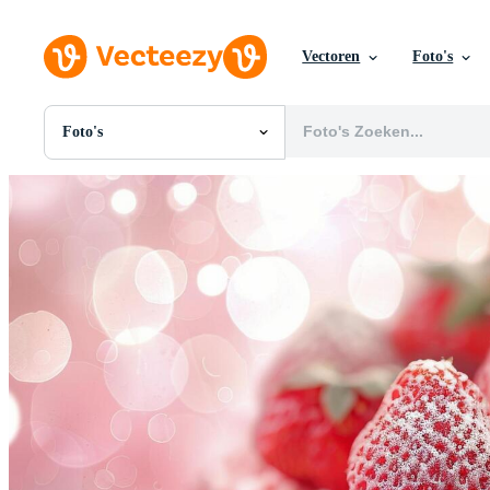
Vectoren
Foto's
Foto's
Alle Afbeeldingen
Foto's
PNGs
PSDs
SVGs
Sjablonen
Vectoren
Videos
Motion graphics
Redactionele Afbeeldingen
Redactionele Evenementen