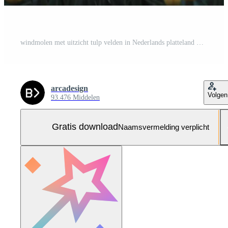
windmolen met uitzicht tulp velden in Nederlands platteland Gratis Foto
arcadesign
Volgen
93.476 Middelen
Gratis download
Naamsvermelding verplicht