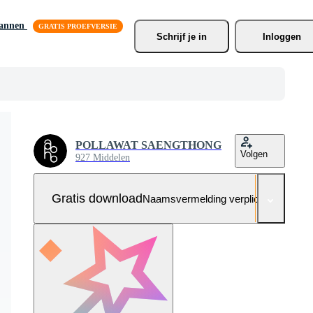
lannen
Schrijf je
 in
Inloggen
POLLAWAT SAENGTHONG
Volgen
927 Middelen
Gratis download
Naamsvermelding verplicht