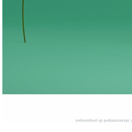
zoeksymbool op podiumconcept. pr