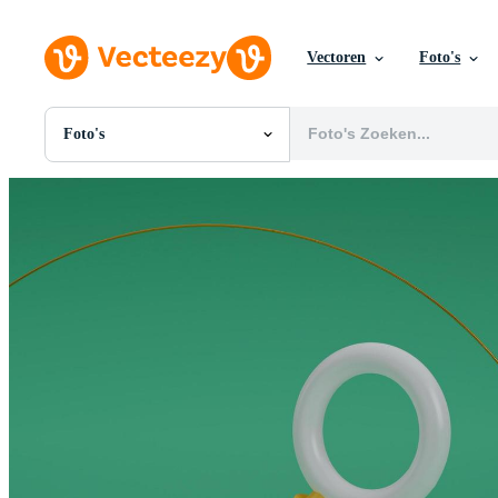
Vectoren
Foto's
Foto's
Alle Afbeeldingen
Foto's
PNGs
PSDs
SVGs
Sjablonen
Vectoren
Videos
Motion graphics
Redactionele Afbeeldingen
Redactionele Evenementen