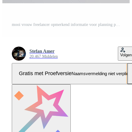
mooi vrouw freelancer opmerkend informatie voor planning project aan het doen afgelegen baan via laptop computer. vrouw lachend terwijl lezing e-mail Aan modern laptop apparaat . Pro Foto
Stefan Amer
Volgen
20.467 Middelen
Gratis met Proefversie
Naamsvermelding niet verplich