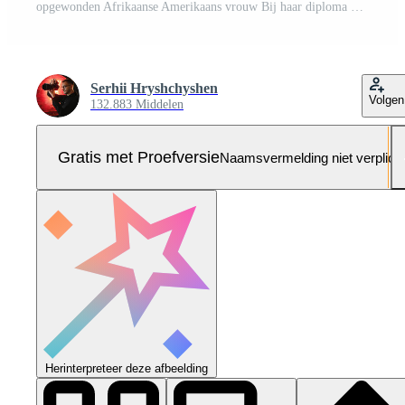
opgewonden Afrikaanse Amerikaans vrouw Bij haar diploma uitreiking. Pro Foto
Serhii Hryshchyshen
Volgen
132.883 Middelen
Gratis met Proefversie
Naamsvermelding niet verplich
Herinterpreteer deze afbeelding