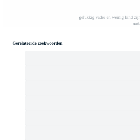
gelukkig vader en weinig kind zij
nat
Gerelateerde zoekwoorden