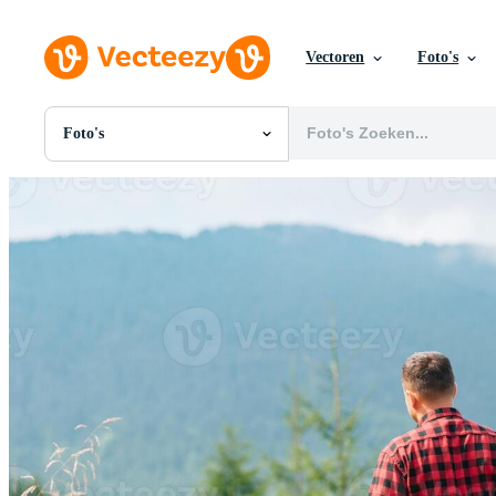
Vectoren
Foto's
Foto's
Alle Afbeeldingen
Foto's
PNGs
PSDs
SVGs
Sjablonen
Vectoren
Videos
Motion graphics
Redactionele Afbeeldingen
Redactionele Evenementen