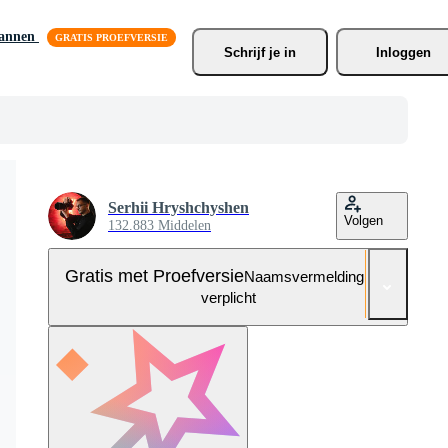
lannen
Schrijf je
 in
Inloggen
Serhii Hryshchyshen
Volgen
132.883 Middelen
Gratis met Proefversie
Naamsvermelding niet
verplicht