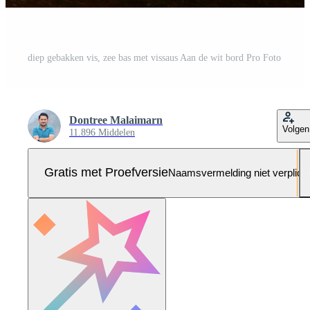
diep gebakken vis, zee bas met vissaus Aan de wit bord Pro Foto
Dontree Malaimarn
Volgen
11.896 Middelen
Gratis met Proefversie
Naamsvermelding niet verplich