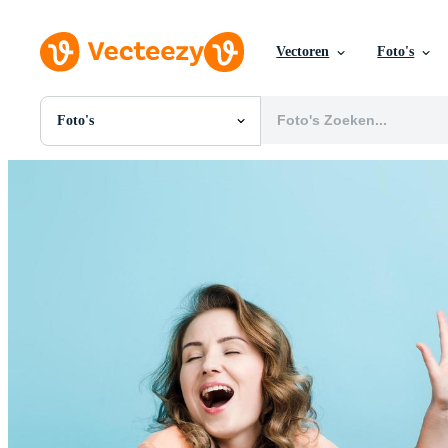
Vectoren
Foto's
Foto's
Alle Afbeeldingen
Foto's
PNGs
PSDs
SVGs
Sjablonen
Vectoren
Videos
Motion graphics
Redactionele Afbeeldingen
Redactionele Evenementen