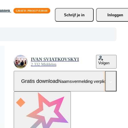
lannen
Schrijf je
 in
Inloggen
IVAN SVIATKOVSKYI
Volgen
2.332 Middelen
Gratis download
Naamsvermelding verplicht