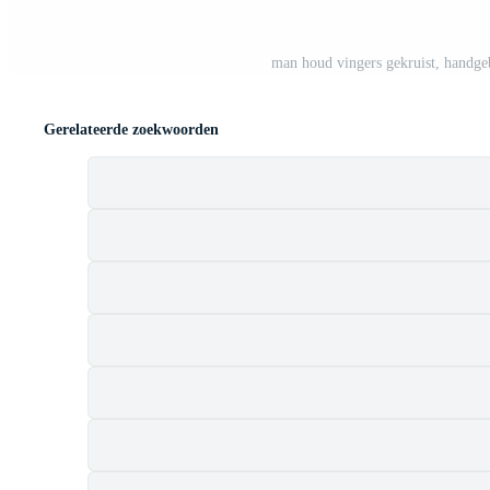
man houd vingers gekruist, handgeb
Gerelateerde zoekwoorden