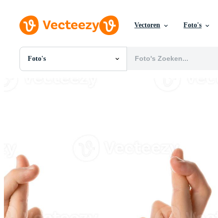
Vectoren
Foto's
Foto's
Alle Afbeeldingen
Foto's
PNGs
PSDs
SVGs
Sjablonen
Vectoren
Videos
Motion graphics
Redactionele Afbeeldingen
Redactionele Evenementen