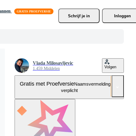
lannen
Schrijf je
 in
Inloggen
Vlada Milosavljevic
Volgen
1.459 Middelen
Gratis met Proefversie
Naamsvermelding niet
verplicht