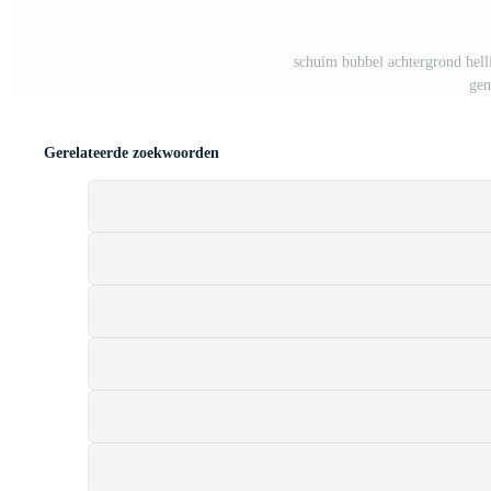
schuim bubbel achtergrond hell
gen
Gerelateerde zoekwoorden