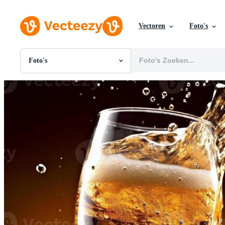
Vectoren
Foto's
Foto's
Alle Afbeeldingen
Foto's
PNGs
PSDs
SVGs
Sjablonen
Vectoren
Videos
Motion graphics
Redactionele Afbeeldingen
Redactionele Evenementen