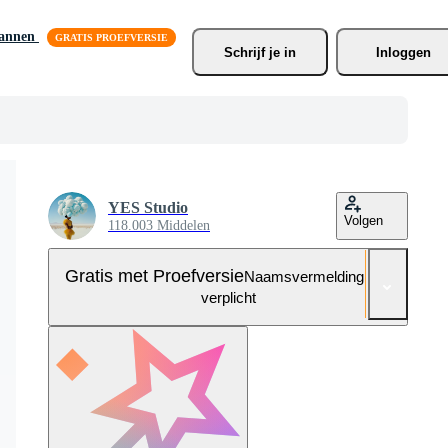
lannen
Schrijf je
 in
Inloggen
YES Studio
Volgen
118.003 Middelen
Gratis met Proefversie
Naamsvermelding niet
verplicht