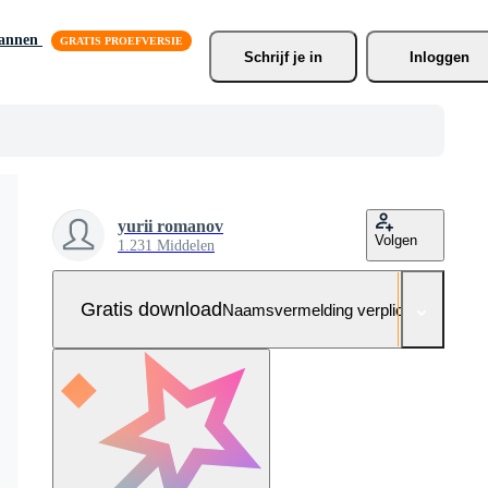
lannen
Schrijf je
 in
Inloggen
yurii romanov
Volgen
1.231 Middelen
Gratis download
Naamsvermelding verplicht