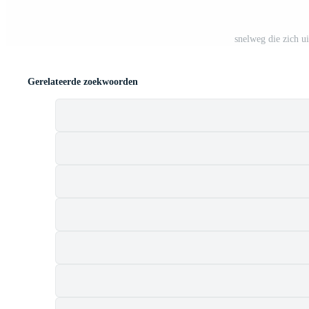
snelweg die zich ui
Gerelateerde zoekwoorden