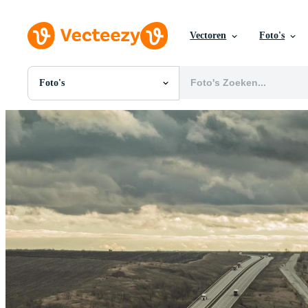
Vectoren
Foto's
Foto's
Alle Afbeeldingen
Foto's
PNGs
PSDs
SVGs
Sjablonen
Vectoren
Videos
Motion graphics
Redactionele Afbeeldingen
Redactionele Evenementen