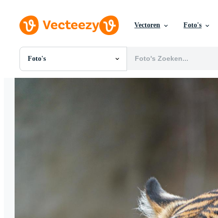
Vectoren
Foto's
Foto's
Alle Afbeeldingen
Foto's
PNGs
PSDs
SVGs
Sjablonen
Vectoren
Videos
Motion graphics
Redactionele Afbeeldingen
Redactionele Evenementen