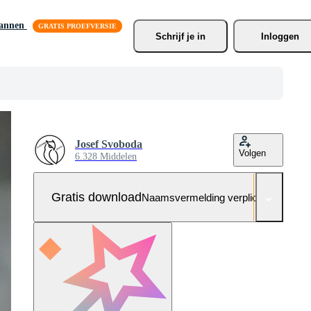
lannen
Schrijf je
 in
Inloggen
Josef Svoboda
Volgen
6.328 Middelen
Gratis download
Naamsvermelding verplicht