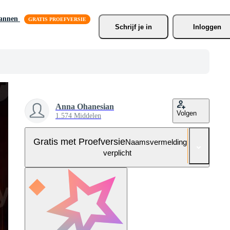
lannen
Schrijf je
 in
Inloggen
Anna Ohanesian
Volgen
1.574 Middelen
Gratis met Proefversie
Naamsvermelding niet
verplicht