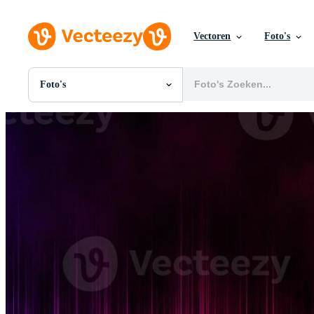
Vectoren
Foto's
Foto's
Alle Afbeeldingen
Foto's
PNGs
PSDs
SVGs
Sjablonen
Vectoren
Videos
Motion graphics
Redactionele Afbeeldingen
Redactionele Evenementen