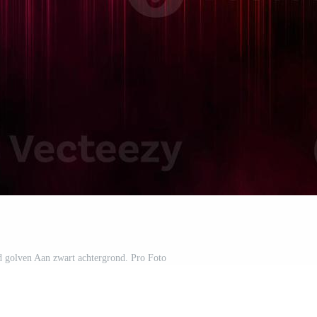
id golven Aan zwart achtergrond. Pro Foto