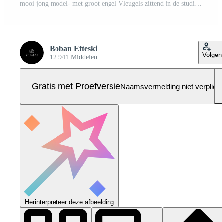
mooi jong model- met groot engel Vleugels zittend in de studio. wit achtergrond Pro Foto
Boban Efteski
Volgen
12.941 Middelen
Gratis met Proefversie
Naamsvermelding niet verplich
Herinterpreteer deze afbeelding