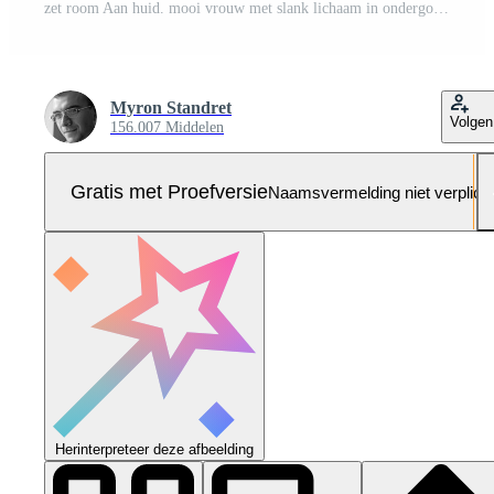
zet room Aan huid. mooi vrouw met slank lichaam in ondergoed is in de studio Pro Foto
Myron Standret
Volgen
156.007 Middelen
Gratis met Proefversie
Naamsvermelding niet verplich
Herinterpreteer deze afbeelding