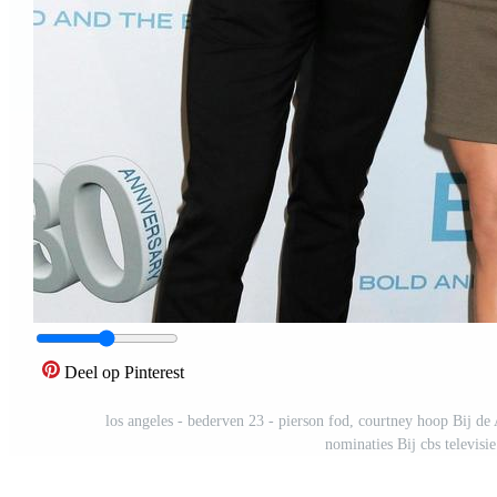
Deel op Pinterest
los angeles - bederven 23 - pierson fod, courtney hoop Bij d
nominaties Bij cbs televisi