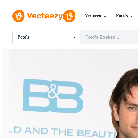
Vectoren
Foto's
Foto's
Alle Afbeeldingen
Foto's
PNGs
PSDs
SVGs
Sjablonen
Vectoren
Videos
Motion graphics
Redactionele Afbeeldingen
Redactionele Evenementen