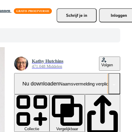
lannen
Schrijf je
 in
Inloggen
Kathy Hutchins
Volgen
471.048 Middelen
Nu downloaden
Naamsvermelding verplicht
Collectie
Vergelijkbaar