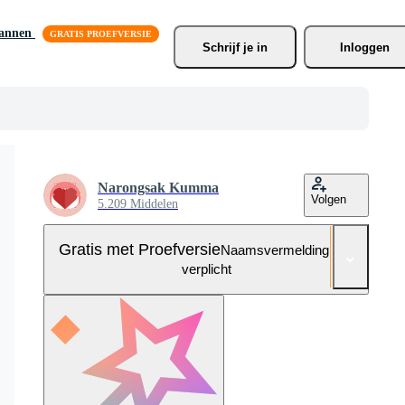
lannen
Schrijf je
 in
Inloggen
Narongsak Kumma
Volgen
5.209 Middelen
Gratis met Proefversie
Naamsvermelding niet
verplicht