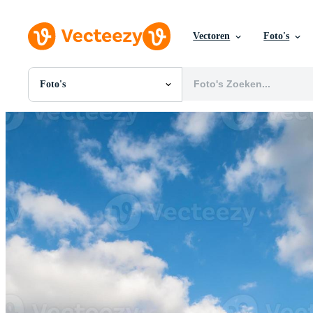
Vectoren
Foto's
Foto's
Alle Afbeeldingen
Foto's
PNGs
PSDs
SVGs
Sjablonen
Vectoren
Videos
Motion graphics
Redactionele Afbeeldingen
Redactionele Evenementen