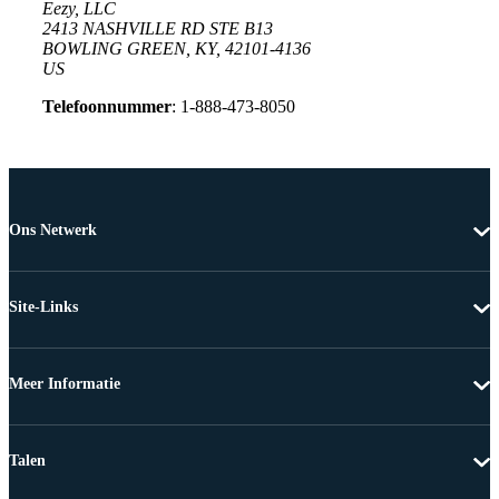
Eezy, LLC
2413 NASHVILLE RD STE B13
BOWLING GREEN, KY, 42101-4136
US
Telefoonnummer
: 1-888-473-8050
Ons Netwerk
Site-Links
Meer Informatie
Talen