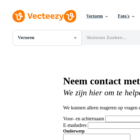
Vectoren
Foto's
Vectoren
Alle Afbeeldingen
Foto's
PNGs
PSDs
SVGs
Neem contact met
Sjablonen
Vectoren
We zijn hier om te help
Videos
Motion graphics
Redactionele Afbeeldingen
We kunnen alleen reageren op vragen d
Redactionele Evenementen
Voor- en achternaam
E-mailadres
Onderwerp