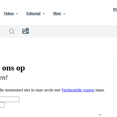
P
Videos
Editorial
Meer
 ons op
en!
ie momenteel niet in onze sectie met
Veelgestelde vragen
staan.