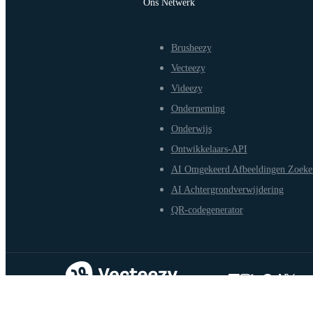
Ons Netwerk
Brusheezy
Vecteezy
Videezy
Onderneming
Onderwijs
Ontwikkelaars-API
AI Omgekeerd Afbeeldingen Zoeke
AI Achtergrondverwijdering
QR-codegenerator