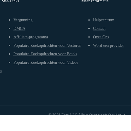
Site-Links
Meer Informatie
Vergunning
Helpcentrum
DMCA
Contact
Affiliate-programma
Over Ons
Populaire Zoekopdrachten voor Vectoren
Word een provider
Populaire Zoekopdrachten voor Foto's
Populaire Zoekopdrachten voor Videos
n
© 2026 Eezy LLC Alle rechten voorbehouden
•