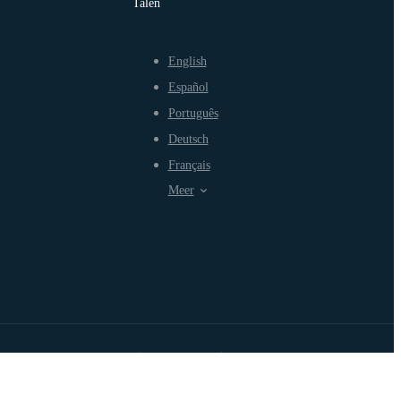
Talen
English
Español
Português
Deutsch
Français
Meer
Gebruiksvoorwaarden
Privacybeleid
Fair Use-beleid