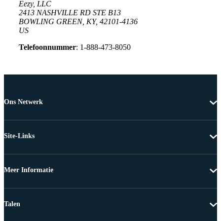
Eezy, LLC
2413 NASHVILLE RD STE B13
BOWLING GREEN, KY, 42101-4136
US
Telefoonnummer
: 1-888-473-8050
Ons Netwerk
Site-Links
Meer Informatie
Talen