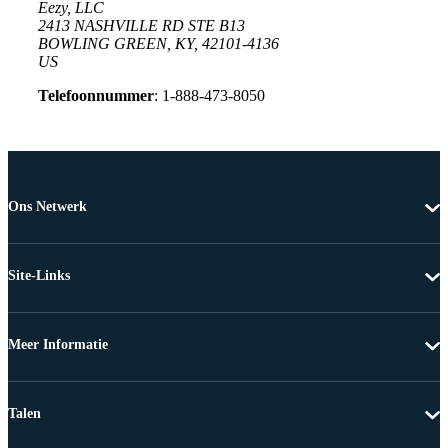
Eezy, LLC
2413 NASHVILLE RD STE B13
BOWLING GREEN, KY, 42101-4136
US
Telefoonnummer
: 1-888-473-8050
Ons Netwerk
Site-Links
Meer Informatie
Talen