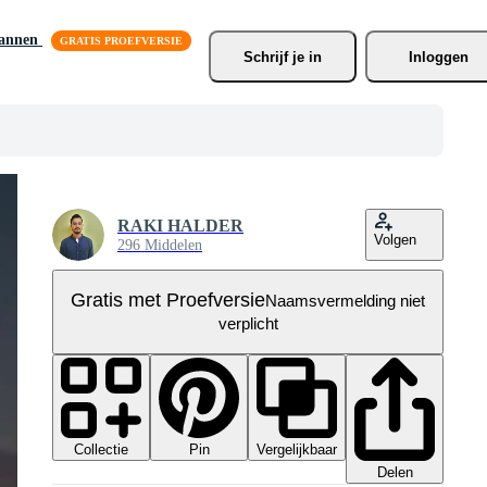
lannen
Schrijf je
 in
Inloggen
RAKI HALDER
Volgen
296 Middelen
Gratis met Proefversie
Naamsvermelding niet
verplicht
Collectie
Vergelijkbaar
Pin
Delen