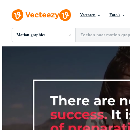
Vectoren
Foto's
Motion graphics
Alle Afbeeldingen
Foto's
PNGs
PSDs
SVGs
Sjablonen
Vectoren
Videos
Motion graphics
Redactionele Afbeeldingen
Redactionele Evenementen