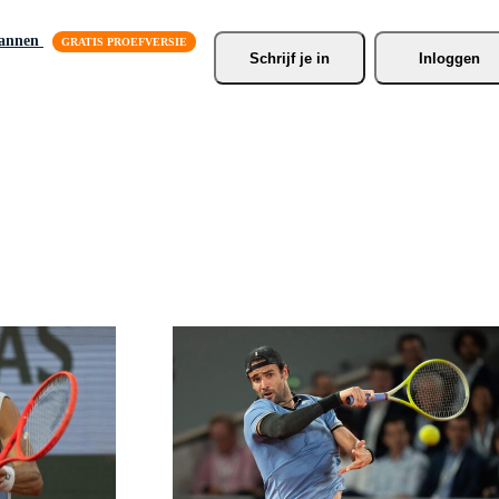
lannen
Schrijf je
 in
Inloggen