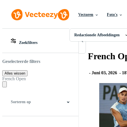
Vectoren
Foto's
Redactionele Afbeeldingen
Alle Afbeeldingen
Foto's
Redactionele Afbeeldingen
PNGs
Zoekfilters
PSDs
Alle Afbeeldingen
SVGs
Foto's
French O
Sjablonen
PNGs
Vectoren
PSDs
Geselecteerde filters
Videos
SVGs
Motion graphics
Sjablonen
-
Juni 03, 2026
-
18
Alles wissen
Redactionele Afbeeldingen
Vectoren
French Open
Redactionele Evenementen
Videos
Motion graphics
Redactionele Afbeeldingen
Redactionele Evenemente
Sorteren op
Beste match
Nieuwste