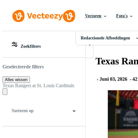
Vectoren
Foto's
Redactionele Afbeeldingen
Alle Afbeeldingen
Foto's
Redactionele Afbeeldingen
PNGs
Zoekfilters
PSDs
Alle Afbeeldingen
SVGs
Foto's
Texas Ran
Sjablonen
PNGs
Vectoren
PSDs
Geselecteerde filters
Videos
SVGs
Motion graphics
Sjablonen
-
Juni 03, 2026
-
42
Alles wissen
Redactionele Afbeeldingen
Vectoren
Texas Rangers at St. Louis Cardinals
Redactionele Evenementen
Videos
Motion graphics
Redactionele Afbeeldingen
Redactionele Evenemente
Sorteren op
Beste match
Nieuwste