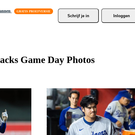
lannen
Schrijf je
 in
Inloggen
backs Game Day Photos