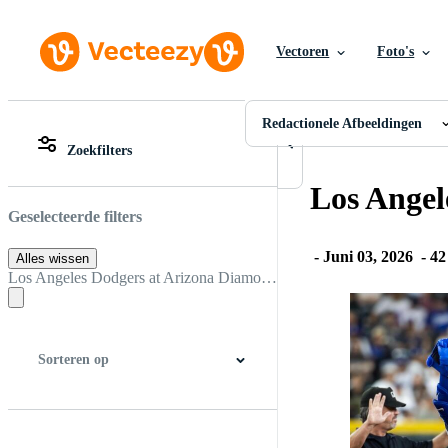
Vectoren
Foto's
Redactionele Afbeeldingen
Alle Afbeeldingen
Foto's
Redactionele Afbeeldingen
PNGs
Zoekfilters
PSDs
Alle Afbeeldingen
SVGs
Foto's
Los Angel
Sjablonen
PNGs
Vectoren
PSDs
Geselecteerde filters
Videos
SVGs
Motion graphics
Sjablonen
-
Juni 03, 2026
-
42
Alles wissen
Redactionele Afbeeldingen
Vectoren
Los Angeles Dodgers at Arizona Diamondbacks
Redactionele Evenementen
Videos
Motion graphics
Redactionele Afbeeldingen
Redactionele Evenemente
Sorteren op
Beste match
Nieuwste